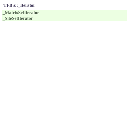
TFBS::_Iterator
_MatrixSetIterator
_SiteSetIterator