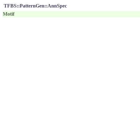
TFBS::PatternGen::AnnSpec
Motif